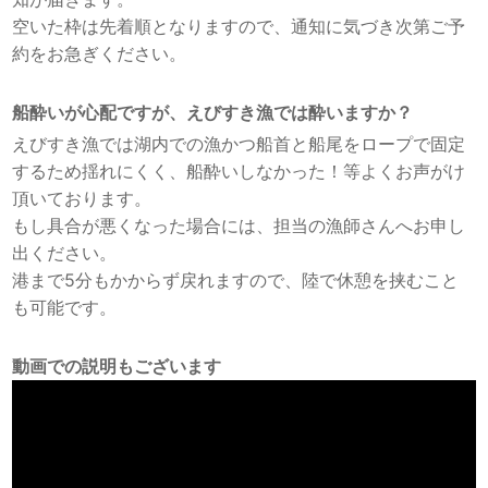
空いた枠は先着順となりますので、通知に気づき次第ご予
約をお急ぎください。
船酔いが心配ですが、えびすき漁では酔いますか？
えびすき漁では湖内での漁かつ船首と船尾をロープで固定
するため揺れにくく、船酔いしなかった！等よくお声がけ
頂いております。
もし具合が悪くなった場合には、担当の漁師さんへお申し
出ください。
港まで5分もかからず戻れますので、陸で休憩を挟むこと
も可能です。
動画での説明もございます