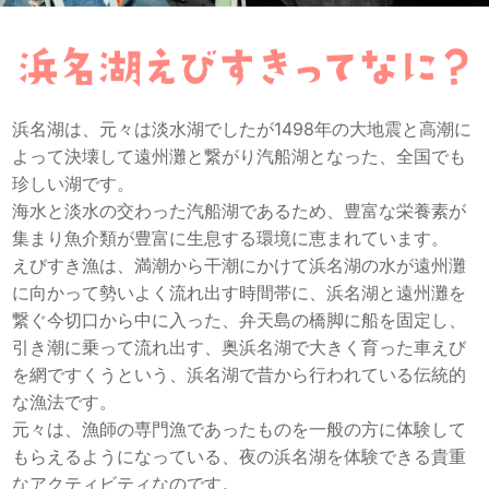
浜名湖は、元々は淡水湖でしたが1498年の大地震と高潮に
よって決壊して遠州灘と繋がり汽船湖となった、全国でも
珍しい湖です。
海水と淡水の交わった汽船湖であるため、豊富な栄養素が
集まり魚介類が豊富に生息する環境に恵まれています。
えびすき漁は、満潮から干潮にかけて浜名湖の水が遠州灘
に向かって勢いよく流れ出す時間帯に、浜名湖と遠州灘を
繋ぐ今切口から中に入った、弁天島の橋脚に船を固定し、
引き潮に乗って流れ出す、奥浜名湖で大きく育った車えび
を網ですくうという、浜名湖で昔から行われている伝統的
な漁法です。
元々は、漁師の専門漁であったものを一般の方に体験して
もらえるようになっている、夜の浜名湖を体験できる貴重
なアクティビティなのです。