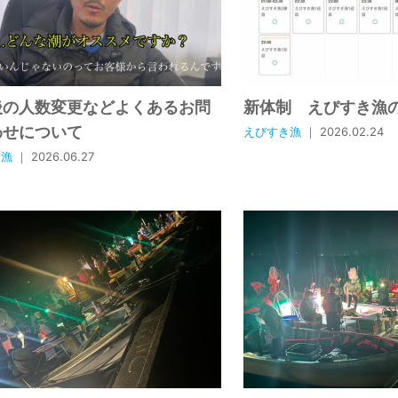
後の人数変更などよくあるお問
新体制 えびすき漁
わせについて
えびすき漁
｜ 2026.02.24
き漁
｜ 2026.06.27