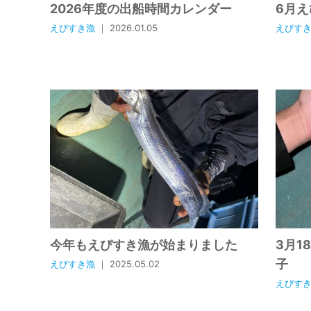
2026年度の出船時間カレンダー
6月
えびすき漁
｜ 2026.01.05
えびす
今年もえびすき漁が始まりました
3月1
子
えびすき漁
｜ 2025.05.02
えびす