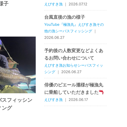
様子
えびすき漁
｜ 2026.07.12
台風直後の漁の様子
YouTube『極漁丸』えびすき漁その
他の漁シーバスフィッシング
｜
2026.06.27
予約後の人数変更などよくあ
るお問い合わせについて
えびすき漁お知らせシーバスフィッ
シング
｜ 2026.06.27
俳優のピエール瀧様が極漁丸
に乗船していただきました
バスフィッシン
えびすき漁
｜ 2026.06.17
ィング