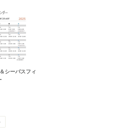
漁＆シーバスフィ
ー
»