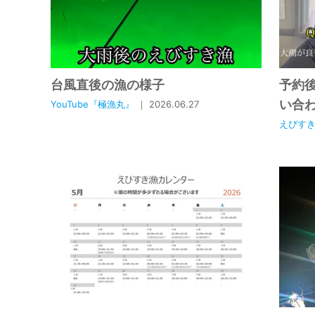
台風直後の漁の様子
予約
い合
YouTube『極漁丸』
｜ 2026.06.27
えびす