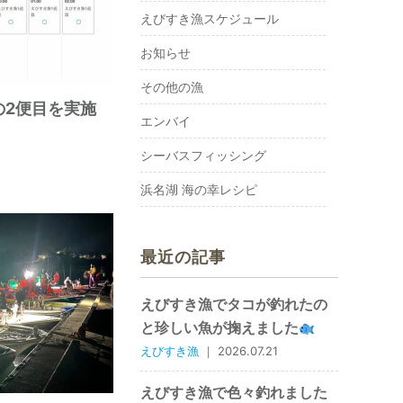
えびすき漁スケジュール
お知らせ
その他の漁
の2便目を実施
エンバイ
シーバスフィッシング
浜名湖 海の幸レシピ
最近の記事
えびすき漁でタコが釣れたの
と珍しい魚が掬えました
えびすき漁
｜ 2026.07.21
えびすき漁で色々釣れました