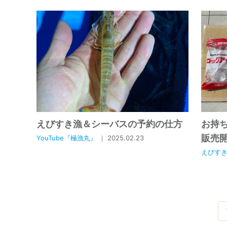
えびすき漁＆シーバスの予約の仕方
お持
販売
YouTube『極漁丸』
｜ 2025.02.23
えびす