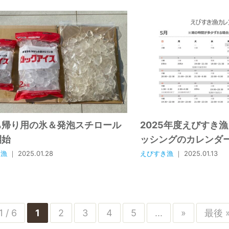
ち帰り用の氷＆発泡スチロール
2025年度えびすき
開始
ッシングのカレンダ
き漁
｜ 2025.01.28
えびすき漁
｜ 2025.01.13
1 / 6
1
2
3
4
5
...
»
最後 